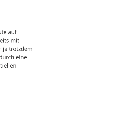
ute auf
eits mit
r ja trotzdem
 durch eine
tiellen