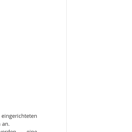
ngerichteten 
 an.
erden – eine 