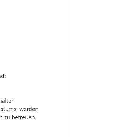
nd:
alten
hstums werden 
en zu betreuen.