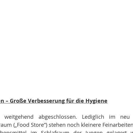
en – Große Verbesserung für die Hygiene
 weitgehend abgeschlossen. Lediglich im neu ei
aum („Food Store“) stehen noch kleinere Feinarbeiten
bensmittel im Schlafraum der Jungen gelagert w